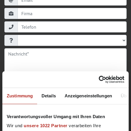
Absenden
Zustimmung
Details
Anzeigeneinstellungen
Über
Ansprechpartner
Verantwortungsvoller Umgang mit Ihren Daten
Bitte Ansprechpartner anhand Ihrer PLZ
Wir und
unsere 1022 Partner
verarbeiten Ihre
ermitteln.