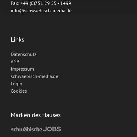
Fax: +49 (0)751 29 55 - 1499
Abschnitt Einzelheiten
fest.
info@schwaebisch-media.de
Wir verwenden Cookies, um Inhalte und Anzeigen zu
personalisieren, Funktionen für soziale Medien anbieten
zu können und die Zugriffe auf unsere Website zu
Links
analysieren. Außerdem geben wir Informationen zu Ihrer
Verwendung unserer Website an unsere Partner für
Datenschutz
soziale Medien, Werbung und Analysen weiter. Unsere
AGB
Partner führen diese Informationen möglicherweise mit
Impressum
weiteren Daten zusammen, die Sie ihnen bereitgestellt
schwaebisch-media.de
haben oder die sie im Rahmen Ihrer Nutzung der Dienste
Login
gesammelt haben.
Cookies
Marken des Hauses