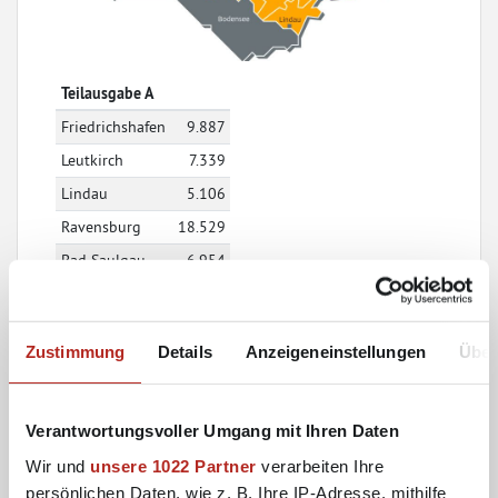
Teilausgabe A
Friedrichshafen
9.887
Leutkirch
7.339
Lindau
5.106
Ravensburg
18.529
Bad Saulgau
6.954
Tettnang
5.467
Bad Waldsee
4.195
Zustimmung
Details
Anzeigeneinstellungen
Über
Wangen
6.978
Verantwortungsvoller Umgang mit Ihren Daten
Teilausgabe B
Wir und
unsere 1022 Partner
verarbeiten Ihre
Biberach
15.168
persönlichen Daten, wie z. B. Ihre IP-Adresse, mithilfe